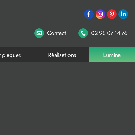
Contact
02 98 07 14 76
t plaques
Réalisations
Luminal