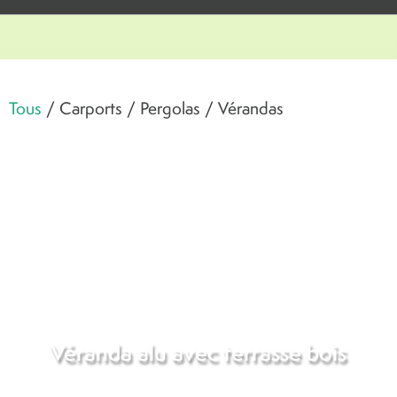
Tous
/
Carports
/
Pergolas
/
Vérandas
Véranda alu avec terrasse bois