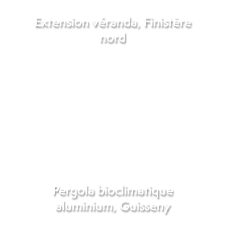
Extension véranda, Finistère
nord
Pergola bioclimatique
aluminium, Guisseny